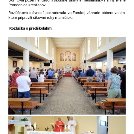
Don Cyril požehnal deťom školské tašky a medailóniky Panny Márie
Pomocnice kresťanov.
Rozlúčková slávnosť pokračovala vo Farskej záhrade občerstvením,
ktoré pripravili šikovné ruky mamičiek.
Rozlúčka s predškolákmi
.