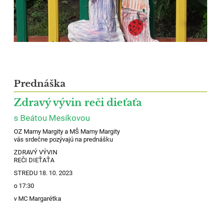
Prednáška
Zdravý vývin reči dieťaťa
s Beátou Mesíkovou
OZ Mamy Margity a MŠ Mamy Margity
vás srdečne pozývajú na prednášku
ZDRAVÝ VÝVIN
REČI DIEŤAŤA
STREDU 18. 10. 2023
o 17:30
v MC Margarétka