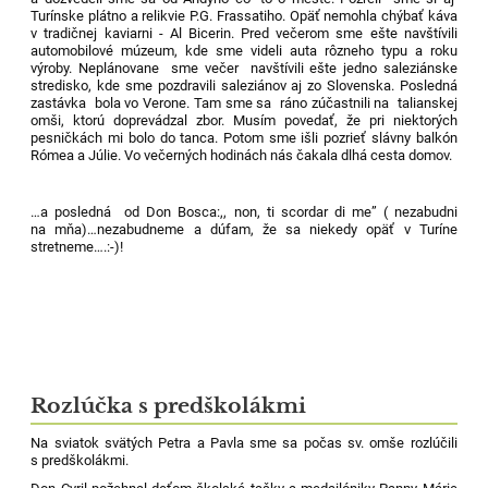
Turínske plátno a relikvie P.G. Frassatiho. Opäť nemohla chýbať káva
v tradičnej kaviarni - Al Bicerin. Pred večerom sme ešte navštívili
automobilové múzeum, kde sme videli auta rôzneho typu a roku
výroby. Neplánovane sme večer navštívili ešte jedno saleziánske
stredisko, kde sme pozdravili saleziánov aj zo Slovenska. Posledná
zastávka bola vo Verone. Tam sme sa ráno zúčastnili na talianskej
omši, ktorú doprevádzal zbor. Musím povedať, že pri niektorých
pesničkách mi bolo do tanca. Potom sme išli pozrieť slávny balkón
Rómea a Júlie. Vo večerných hodinách nás čakala dlhá cesta domov.
…a posledná od Don Bosca:,, non, ti scordar di me” ( nezabudni
na mňa)…nezabudneme a dúfam, že sa niekedy opäť v Turíne
stretneme….:-)!
Rozlúčka s predškolákmi
Na sviatok svätých Petra a Pavla sme sa počas sv. omše rozlúčili
s predškolákmi.