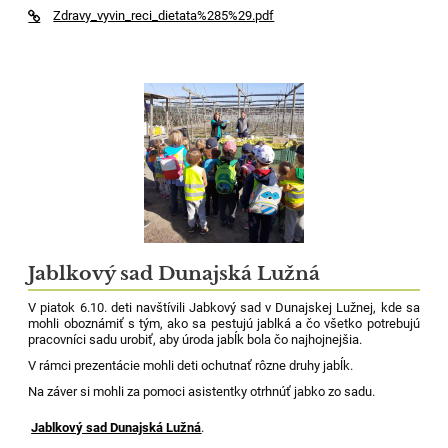
Zdravy_vyvin_reci_dietata%285%29.pdf
Jablkový sad Dunajská Lužná
V piatok 6.10. deti navštívili Jabkový sad v Dunajskej Lužnej, kde sa
mohli oboznámiť s tým, ako sa pestujú jablká a čo všetko potrebujú
pracovníci sadu urobiť, aby úroda jabĺk bola čo najhojnejšia.
V rámci prezentácie mohli deti ochutnať rôzne druhy jabĺk.
Na záver si mohli za pomoci asistentky otrhnúť jabko zo sadu.
Jablkový sad Dunajská Lužná
.