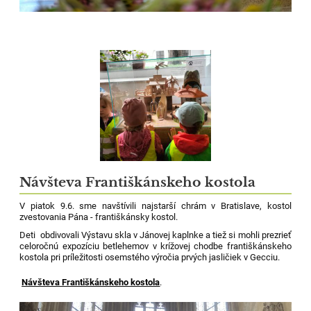
Návšteva Františkánskeho kostola
V piatok 9.6. sme navštívili najstarší chrám v Bratislave, k
ostol
zvestovania Pána - františkánsky kostol.
Deti obdivovali Výstavu skla v Jánovej kaplnke a tiež si mohli prezrieť
celoročnú expozíciu betlehemov v krížovej chodbe františkánskeho
kostola pri príležitosti osemstého výročia prvých jasličiek v Gecciu.
Návšteva Františkánskeho kostola
.