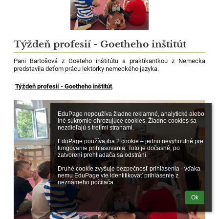
Týždeň profesií - Goetheho inštitút
Pani Bartošová z Goeteho inštitútu s praktikantkou z Nemecka
predstavila deťom prácu lektorky nemeckého jazyka.
Týždeň profesií - Goetheho inštitút
.
EduPage nepoužíva žiadne reklamné, analytické alebo 
iné súkromie ohrozujúce cookies. Žiadne cookies sa 
nezdieľajú s tretími stranami.

EduPage používa iba 2 cookie – jedno nevyhnutné pre 
fungovanie prihlasovania. Toto je dočasné, po 
zatvorení prehliadača sa odstráni.

Druhé cookie zvyšuje bezpečnosť prihlásenia - vďaka 
nemu EduPage vie identifikovať prihlásenie z 
neznámeho počítača.
Ok