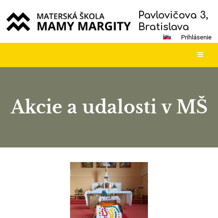
Pavlovičova 3,
Bratislava
Prihlásenie
Akcie a udalosti v MŠ
Akcie
a
udalosti
v
MŠ