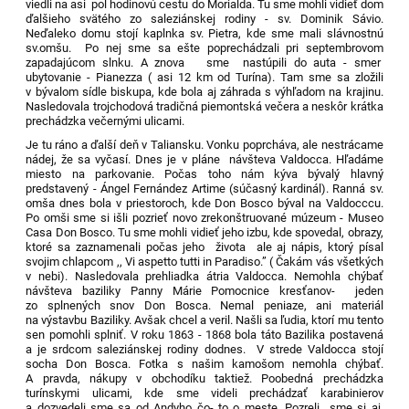
viedli na asi pol hodinovú cestu do Morialda. Tu sme mohli vidieť dom
ďalšieho svätého zo saleziánskej rodiny - sv. Dominik Sávio.
Neďaleko domu stojí kaplnka sv. Pietra, kde sme mali slávnostnú
sv.omšu. Po nej sme sa ešte poprechádzali pri septembrovom
zapadajúcom slnku. A znova sme nastúpili do auta - smer
ubytovanie - Pianezza ( asi 12 km od Turína). Tam sme sa zložili
v bývalom sídle biskupa, kde bola aj záhrada s výhľadom na krajinu.
Nasledovala trojchodová tradičná piemontská večera a neskôr krátka
prechádzka večernými ulicami.
Je tu ráno a ďalší deň v Taliansku. Vonku poprcháva, ale nestrácame
nádej, že sa vyčasí. Dnes je v pláne návšteva Valdocca. Hľadáme
miesto na parkovanie. Počas toho nám kýva bývalý hlavný
predstavený - Ángel Fernández Artime (súčasný kardinál). Ranná sv.
omša dnes bola v priestoroch, kde Don Bosco býval na Valdocccu.
Po omši sme si išli pozrieť novo zrekonštruované múzeum - Museo
Casa Don Bosco. Tu sme mohli vidieť jeho izbu, kde spovedal, obrazy,
ktoré sa zaznamenali počas jeho života ale aj nápis, ktorý písal
svojim chlapcom ,, Vi aspetto tutti in Paradiso.” ( Čakám vás všetkých
v nebi). Nasledovala prehliadka átria Valdocca. Nemohla chýbať
návšteva baziliky Panny Márie Pomocnice kresťanov- jeden
zo splnených snov Don Bosca. Nemal peniaze, ani materiál
na výstavbu Baziliky. Avšak chcel a veril. Našli sa ľudia, ktorí mu tento
sen pomohli splniť. V roku 1863 - 1868 bola táto Bazilika postavená
a je srdcom saleziánskej rodiny dodnes. V strede Valdocca stojí
socha Don Bosca. Fotka s našim kamošom nemohla chýbať.
A pravda, nákupy v obchodíku taktiež. Poobedná prechádzka
turínskymi ulicami, kde sme videli prechádzať karabinierov
a dozvedeli sme sa od Andyho čo- to o meste. Pozreli sme si aj