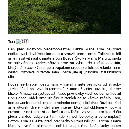
Turín
Deň pred sviatkom Sedembolestnej Panny Márie sme na obed
naštartovali deväťmiestne auto a vyrazili sme - smer Taliansko. Išli
sme navštíviť nášho priateľa Don Bosca. Škôlka Mamy Margity, spolu
so saleziánom (Andrej Kňaze) sme sa vybrali do Turína. Salezián,
ktorý má otcovský prístup a zapálené srdce pre toto povolanie, nám
cestou rozprával o živote Jána Bosca ,ale aj ,,pikošky” z turínskych
ulíc.
Počas nie krátkej cesty nám vyhrávali v aute pesničky od skladby
,,Felicitá” až po ,,Viva la Mamma”. Z auta už vidieť Baziliku, už sme
blízko. A môže sa vystupovať. Naše prvé kroky viedli do domu, kde žil
Don Bosco. Videli sme izbičky, v ktorých sa to všetko začalo. Tam,
kde sa Janko narodil (miesto rodného domu) stojí dnes Bazilika. Keď
sme otvorili dvere, videli sme interiér, ktorý bol obklopený lipovým
drevom. Sadli sme si do lavíc a chvíľočku zotrvali -,,tam kde duša
plesá a srdce raduje sa, tam ,kde v modlitbe pokoj a ticho nájdeš.”
Potom sme sa ešte pred prechádzkou zastavili pri soche Mamy
Margity - veď tu si musíme dať fotku aj s ňou! Naše kroky potom