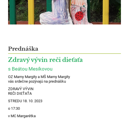
Prednáška
Zdravý vývin reči dieťaťa
s Beátou Mesíkovou
OZ Mamy Margity a MŠ Mamy Margity
vás srdečne pozývajú na prednášku
ZDRAVÝ VÝVIN
REČI DIEŤAŤA
STREDU 18. 10. 2023
o 17:30
v MC Margarétka