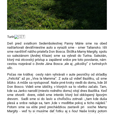
Turín
Deň pred sviatkom Sedembolestnej Panny Márie sme na obed
naštartovali deväťmiestne auto a vyrazili sme - smer Taliansko. Išli
sme navštíviť nášho priateľa Don Bosca. Škôlka Mamy Margity, spolu
so saleziánom (Andrej Kňaze) sme sa vybrali do Turína. Salezián,
ktorý má otcovský prístup a zapálené srdce pre toto povolanie, nám
cestou rozprával o živote Jána Bosca ,ale aj ,,pikošky” z turínskych
ulíc.
Počas nie krátkej cesty nám vyhrávali v aute pesničky od skladby
,,Felicitá” až po ,,Viva la Mamma”. Z auta už vidieť Baziliku, už sme
blízko. A môže sa vystupovať. Naše prvé kroky viedli do domu, kde žil
Don Bosco. Videli sme izbičky, v ktorých sa to všetko začalo. Tam,
kde sa Janko narodil (miesto rodného domu) stojí dnes Bazilika. Keď
sme otvorili dvere, videli sme interiér, ktorý bol obklopený lipovým
drevom. Sadli sme si do lavíc a chvíľočku zotrvali -,,tam kde duša
plesá a srdce raduje sa, tam ,kde v modlitbe pokoj a ticho nájdeš.”
Potom sme sa ešte pred prechádzkou zastavili pri soche Mamy
Margity - veď tu si musíme dať fotku aj s ňou! Naše kroky potom