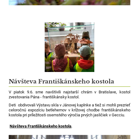
Návšteva Františkánskeho kostola
V piatok 9.6. sme navštívili najstarší chrám v Bratislave, k
ostol
zvestovania Pána - františkánsky kostol.
Deti obdivovali Výstavu skla v Jánovej kaplnke a tiež si mohli prezrieť
celoročnú expozíciu betlehemov v krížovej chodbe františkánskeho
kostola pri príležitosti osemstého výročia prvých jasličiek v Gecciu.
Návšteva Františkánskeho kostola
.