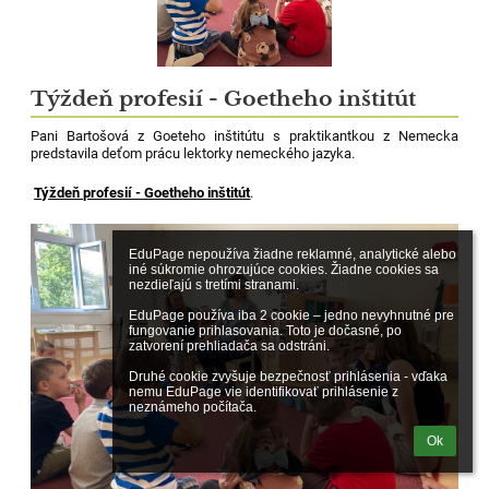
Týždeň profesií - Goetheho inštitút
Pani Bartošová z Goeteho inštitútu s praktikantkou z Nemecka
predstavila deťom prácu lektorky nemeckého jazyka.
Týždeň profesií - Goetheho inštitút
.
EduPage nepoužíva žiadne reklamné, analytické alebo 
iné súkromie ohrozujúce cookies. Žiadne cookies sa 
nezdieľajú s tretími stranami.

EduPage používa iba 2 cookie – jedno nevyhnutné pre 
fungovanie prihlasovania. Toto je dočasné, po 
zatvorení prehliadača sa odstráni.

Druhé cookie zvyšuje bezpečnosť prihlásenia - vďaka 
nemu EduPage vie identifikovať prihlásenie z 
neznámeho počítača.
Ok