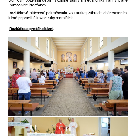
Don Cyril požehnal deťom školské tašky a medailóniky Panny Márie
Pomocnice kresťanov.
Rozlúčková slávnosť pokračovala vo Farskej záhrade občerstvením,
ktoré pripravili šikovné ruky mamičiek.
Rozlúčka s predškolákmi
.