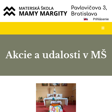
Pavlovičova 3,
Bratislava
Prihlásenie
Akcie a udalosti v MŠ
Akcie
a
udalosti
v
MŠ