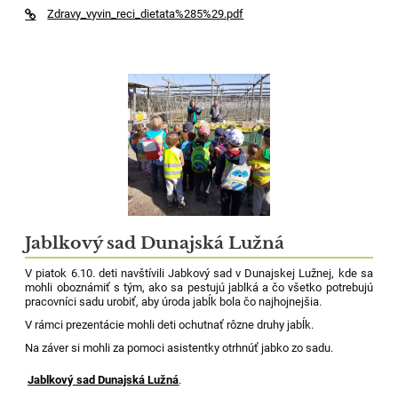
Zdravy_vyvin_reci_dietata%285%29.pdf
Jablkový sad Dunajská Lužná
V piatok 6.10. deti navštívili Jabkový sad v Dunajskej Lužnej, kde sa
mohli oboznámiť s tým, ako sa pestujú jablká a čo všetko potrebujú
pracovníci sadu urobiť, aby úroda jabĺk bola čo najhojnejšia.
V rámci prezentácie mohli deti ochutnať rôzne druhy jabĺk.
Na záver si mohli za pomoci asistentky otrhnúť jabko zo sadu.
Jablkový sad Dunajská Lužná
.