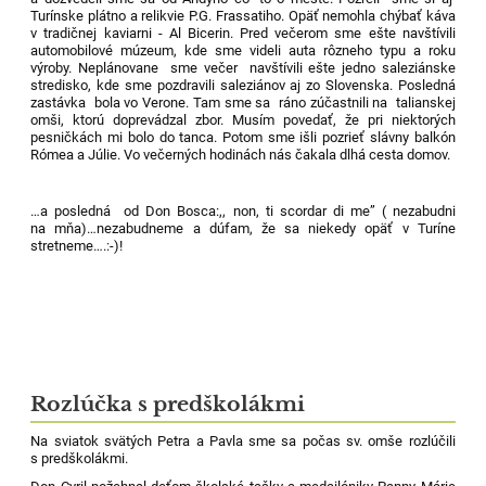
Turínske plátno a relikvie P.G. Frassatiho. Opäť nemohla chýbať káva
v tradičnej kaviarni - Al Bicerin. Pred večerom sme ešte navštívili
automobilové múzeum, kde sme videli auta rôzneho typu a roku
výroby. Neplánovane sme večer navštívili ešte jedno saleziánske
stredisko, kde sme pozdravili saleziánov aj zo Slovenska. Posledná
zastávka bola vo Verone. Tam sme sa ráno zúčastnili na talianskej
omši, ktorú doprevádzal zbor. Musím povedať, že pri niektorých
pesničkách mi bolo do tanca. Potom sme išli pozrieť slávny balkón
Rómea a Júlie. Vo večerných hodinách nás čakala dlhá cesta domov.
…a posledná od Don Bosca:,, non, ti scordar di me” ( nezabudni
na mňa)…nezabudneme a dúfam, že sa niekedy opäť v Turíne
stretneme….:-)!
Rozlúčka s predškolákmi
Na sviatok svätých Petra a Pavla sme sa počas sv. omše rozlúčili
s predškolákmi.