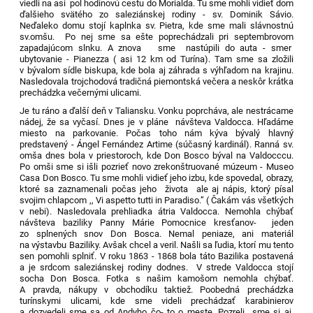
viedli na asi pol hodinovú cestu do Morialda. Tu sme mohli vidieť dom
ďalšieho svätého zo saleziánskej rodiny - sv. Dominik Sávio.
Neďaleko domu stojí kaplnka sv. Pietra, kde sme mali slávnostnú
sv.omšu. Po nej sme sa ešte poprechádzali pri septembrovom
zapadajúcom slnku. A znova sme nastúpili do auta - smer
ubytovanie - Pianezza ( asi 12 km od Turína). Tam sme sa zložili
v bývalom sídle biskupa, kde bola aj záhrada s výhľadom na krajinu.
Nasledovala trojchodová tradičná piemontská večera a neskôr krátka
prechádzka večernými ulicami.
Je tu ráno a ďalší deň v Taliansku. Vonku poprcháva, ale nestrácame
nádej, že sa vyčasí. Dnes je v pláne návšteva Valdocca. Hľadáme
miesto na parkovanie. Počas toho nám kýva bývalý hlavný
predstavený - Ángel Fernández Artime (súčasný kardinál). Ranná sv.
omša dnes bola v priestoroch, kde Don Bosco býval na Valdocccu.
Po omši sme si išli pozrieť novo zrekonštruované múzeum - Museo
Casa Don Bosco. Tu sme mohli vidieť jeho izbu, kde spovedal, obrazy,
ktoré sa zaznamenali počas jeho života ale aj nápis, ktorý písal
svojim chlapcom ,, Vi aspetto tutti in Paradiso.” ( Čakám vás všetkých
v nebi). Nasledovala prehliadka átria Valdocca. Nemohla chýbať
návšteva baziliky Panny Márie Pomocnice kresťanov- jeden
zo splnených snov Don Bosca. Nemal peniaze, ani materiál
na výstavbu Baziliky. Avšak chcel a veril. Našli sa ľudia, ktorí mu tento
sen pomohli splniť. V roku 1863 - 1868 bola táto Bazilika postavená
a je srdcom saleziánskej rodiny dodnes. V strede Valdocca stojí
socha Don Bosca. Fotka s našim kamošom nemohla chýbať.
A pravda, nákupy v obchodíku taktiež. Poobedná prechádzka
turínskymi ulicami, kde sme videli prechádzať karabinierov
a dozvedeli sme sa od Andyho čo- to o meste. Pozreli sme si aj