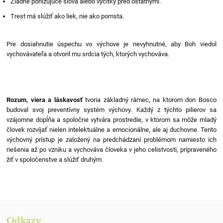
Žiadne ponižujúce slová alebo výčitky pred ostatnými.
Trest má slúžiť ako liek, nie ako pomsta.
Pre dosiahnutie úspechu vo výchove je nevyhnutné, aby Boh viedol
vychovávateľa a otvoril mu srdcia tých, ktorých vychováva.
Rozum, viera a láskavosť
tvoria základný rámec, na ktorom don Bosco
budoval svoj preventívny systém výchovy. Každý z týchto pilierov sa
vzájomne dopĺňa a spoločne vytvára prostredie, v ktorom sa môže mladý
človek rozvíjať nielen intelektuálne a emocionálne, ale aj duchovne. Tento
výchovný prístup je založený na predchádzaní problémom namiesto ich
riešenia až po vzniku a vychováva človeka v jeho celistvosti, pripraveného
žiť v spoločenstve a slúžiť druhým.
Odkazy