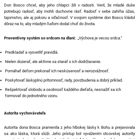
Don Bosco chcel, aby jeho chlapci žili v radosti. Veril, že mladé duše
potrebujú radosť, aby mohli duchovne rásť. Radosť v sebe zahŕňa úžas,
tajomstvo, ale aj pokoru a vďačnosť. V svojom systéme don Bosco kládol
dôraz na to, aby mladým ľuďom dodal chuť do života.
Preventívny systém so srdcom na dlani:
„Výchova je vecou srdca.“
Predkladať a vysvetliť pravidlá.
Nielen dozerať, ale aktívne sa starať o ich dodržiavanie.
Pomáhať deťom prekonať ich neskúsenosť a nerozvážnosť.
Poskytovať láskyplnú prítomnosť, rady, povzbudenia a dobrý príklad.
Rešpektovať slobodu a osobnosť každého dieťaťa, nesnažiť sa ich
formovať do jednotného vzoru.
Autorita vychovávateľa
Autorita dona Bosca pramenila z jeho hlbokej lásky k Bohu a prejavovala
sa ako láska, ktorá slúži. Jeho prístup bol vyvážením otcovskej autority