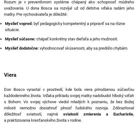
Rozum je v preventívnom systéme chápaný ako schopnosť múdreho
uvažovania. U dona Bosca sa rozvíjal už od detstva vďaka radám jeho
matky. Pre vychovávateľa je dôležité:
Myslieť vopred:
byť pedagogicky kompetentný a pripraviť sa na rôzne
situácie.
Myslieť súčasne:
chápať konkrétny stav dieťaťa a jeho možnosti.
Myslieť dodatočne:
vyhodnocovať skúsenosti, aby sa predišlo chybám.
Viera
Don Bosco vyrastal v prostredí, kde bola viera prirodzenou súčasťou
každodenného života. Vďaka príkladu svojej matky nadobudol hlboký vzťah
s Bohom. Vo svojej výchove viedol mladých k poznaniu, že bez Božej
milosti nemožno dosiahnuť plnosť ľudského rozvoja. Zdôrazňoval
dôležitosť sviatostí, najmä
sviatosti zmierenia a Eucharistie
,
a praktizovania kresťanského života v rodine.