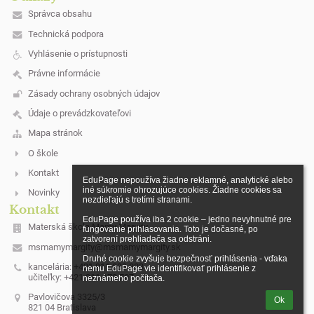
Správca obsahu
Technická podpora
Vyhlásenie o prístupnosti
Právne informácie
Zásady ochrany osobných údajov
Údaje o prevádzkovateľovi
Mapa stránok
O škole
Kontakt
EduPage nepoužíva žiadne reklamné, analytické alebo 
iné súkromie ohrozujúce cookies. Žiadne cookies sa 
Novinky
nezdieľajú s tretími stranami.

Kontakt
EduPage používa iba 2 cookie – jedno nevyhnutné pre 
Materská škola Mamy Margity
fungovanie prihlasovania. Toto je dočasné, po 
zatvorení prehliadača sa odstráni.

msmamymargity@msmamymargity.sk
Druhé cookie zvyšuje bezpečnosť prihlásenia - vďaka 
kancelária: +421 911 033 823
nemu EduPage vie identifikovať prihlásenie z 
učiteľky: +421 911 173 707
neznámeho počítača.
Pavlovičova 3325/3
Ok
821 04 Bratislava