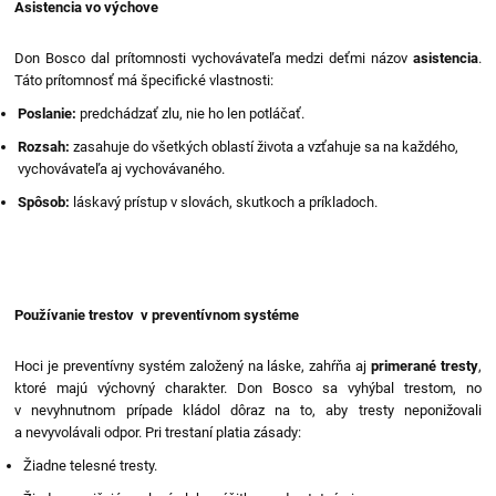
Asistencia vo výchove
Don Bosco dal prítomnosti vychovávateľa medzi deťmi názov
asistencia
.
Táto prítomnosť má špecifické vlastnosti:
Poslanie:
predchádzať zlu, nie ho len potláčať.
Rozsah:
zasahuje do všetkých oblastí života a vzťahuje sa na každého,
vychovávateľa aj vychovávaného.
Spôsob:
láskavý prístup v slovách, skutkoch a príkladoch.
Používanie trestov v preventívnom systéme
Hoci je preventívny systém založený na láske, zahŕňa aj
primerané tresty
,
ktoré majú výchovný charakter. Don Bosco sa vyhýbal trestom, no
v nevyhnutnom prípade kládol dôraz na to, aby tresty neponižovali
a nevyvolávali odpor. Pri trestaní platia zásady:
Žiadne telesné tresty.