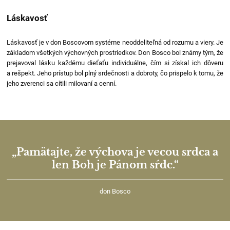
Láskavosť
Láskavosť je v don Boscovom systéme neoddeliteľná od rozumu a viery. Je
základom všetkých výchovných prostriedkov. Don Bosco bol známy tým, že
prejavoval lásku každému dieťaťu individuálne, čím si získal ich dôveru
a rešpekt. Jeho prístup bol plný srdečnosti a dobroty, čo prispelo k tomu, že
jeho zverenci sa cítili milovaní a cenní.
„Pamätajte, že výchova je vecou srdca a
len Boh je Pánom sŕdc.“
don Bosco