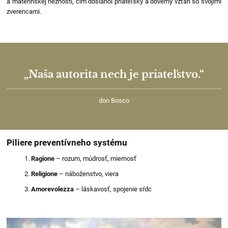
a materinskej nežnosti, čím dosiahol priateľský a dôverný vzťah so svojimi
zverencami.
„Naša autorita nech je priateľstvo.“
don Bosco
Piliere preventívneho systému
Ragione
– rozum, múdrosť, miernosť
Religione
– náboženstvo, viera
Amorevolezza
– láskavosť, spojenie sŕdc