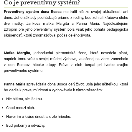
Čo je preventívny systém?
Preventívny systém dona Bosca
nestratil nič zo svojej aktuálnosti ani
dnes. Jeho základy pochádzajú priamo z rodiny, kde zohrali kľúčovú úlohu
dve matky: Jankova matka Margita a Panna Mária. Najdôležitejším
zdrojom pre jeho preventívny systém bola však jeho bohatá pedagogická
skúsenosť, ktorú zhromažďoval počas celého života.
Matka Margita
, jednoduchá piemontská žena, ktorá nevedela písať,
napriek tomu vďaka svojej múdrej výchove, založenej na viere, zanechala
v don Boscovi hlboké stopy. Práve z nich čerpal pri tvorbe svojho
preventívneho systému.
Panna Mária
sprevádzala dona Bosca celý život. Bola jeho učiteľkou, ktorá
ho viedla k pravej múdrosti a vychovávala k týmto zásadám:
Nie bitkou, ale láskou.
Choď medzi nich.
Hovor im o kráse čnosti a o zle hriechu.
Buď pokorný a odvážny.