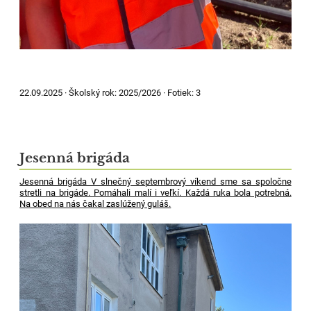
22.09.2025 ·
Školský rok:
2025/2026
·
Fotiek:
3
Jesenná brigáda
Jesenná brigáda V slnečný septembrový víkend sme sa spoločne
stretli na brigáde. Pomáhali malí i veľkí. Každá ruka bola potrebná.
Na obed na nás čakal zaslúžený guláš.