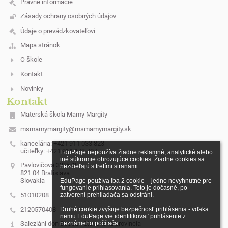
Právne informácie
Zásady ochrany osobných údajov
Údaje o prevádzkovateľovi
Mapa stránok
O škole
Kontakt
Novinky
Kontakt
Materská škola Mamy Margity
msmamymargity@msmamymargity.sk
kancelária: +421 911 033 823
učiteľky: +421 911 173 707
EduPage nepoužíva žiadne reklamné, analytické alebo 
iné súkromie ohrozujúce cookies. Žiadne cookies sa 
Pavlovičova 3325/3
nezdieľajú s tretími stranami.

821 04 Bratislava
Slovakia
EduPage používa iba 2 cookie – jedno nevyhnutné pre 
fungovanie prihlasovania. Toto je dočasné, po 
51010208
zatvorení prehliadača sa odstráni.

2120570408
Druhé cookie zvyšuje bezpečnosť prihlásenia - vďaka 
nemu EduPage vie identifikovať prihlásenie z 
neznámeho počítača.
Saleziáni don Bosca - Slovenská provincia