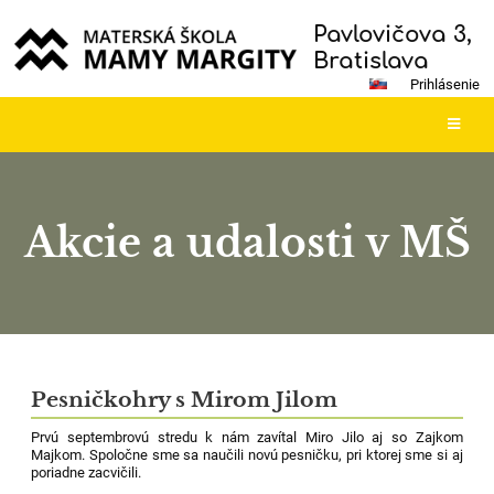
Pavlovičova 3,
Bratislava
Prihlásenie
Akcie a udalosti v MŠ
Akcie
a
Pesničkohry s Mirom Jilom
udalosti
Prvú septembrovú stredu k nám zavítal Miro Jilo aj so Zajkom
v
Majkom. Spoločne sme sa naučili novú pesničku, pri ktorej sme si aj
MŠ
poriadne zacvičili.