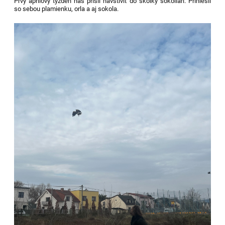
Prvý aprílový týždeň nás prišli navštíviť do škôlky sokoliari. Priniesli
so sebou plamienku, orla a aj sokola.