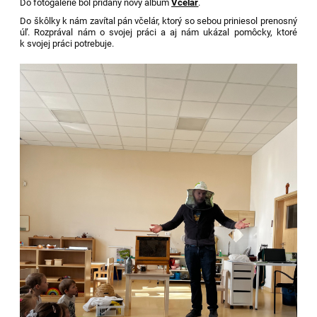
Do fotogalérie bol pridaný nový album
Včelár
.
Do škôlky k nám zavítal pán včelár, ktorý so sebou priniesol prenosný
úľ. Rozprával nám o svojej práci a aj nám ukázal pomôcky, ktoré
k svojej práci potrebuje.