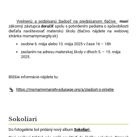
Vyplnenú a podpísanú žiadosť na predpísanom tlačive
musí
zákonný zástupca
doručiť
spolu s potvrdením pediatra o spôsobilosti
dieťaťa navštevovať materskú školu (tlačivo nájdete na webovej
stránke msmamymargity.sk)
osobne 6. mája alebo 13. mája 2025 v čase 16 – 18h
zaslaním na adresu materskej školy v dňoch 5. – 15. mája
2025.
Bližšie informácie nájdete tu:
https://msmamymargity.edupage.org/a/ziadost-o-prijatie
Sokoliari
Do fotogalérie bol pridaný nový album
Sokoliari
.