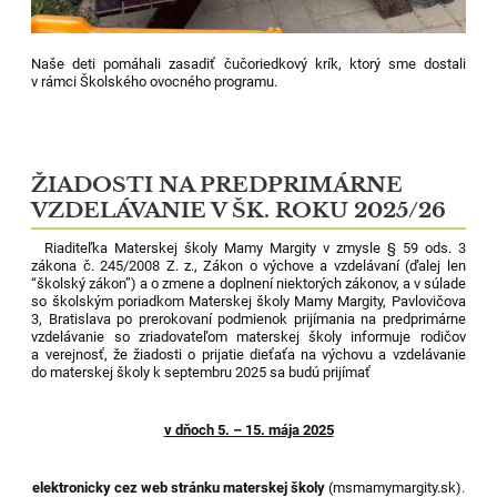
Naše deti pomáhali zasadiť čučoriedkový krík, ktorý sme dostali
v rámci
Školského ovocného programu.
ŽIADOSTI NA PREDPRIMÁRNE
VZDELÁVANIE V ŠK. ROKU 2025/26
Riaditeľka Materskej školy Mamy Margity v zmysle § 59 ods. 3
zákona č. 245/2008 Z. z., Zákon o výchove a vzdelávaní (ďalej len
“školský zákon”) a o zmene a doplnení niektorých zákonov, a v súlade
so školským poriadkom Materskej školy Mamy Margity, Pavlovičova
3, Bratislava po prerokovaní podmienok prijímania na predprimárne
vzdelávanie so zriadovateľom materskej školy informuje rodičov
a verejnosť, že žiadosti o prijatie dieťaťa na výchovu a vzdelávanie
do materskej školy k septembru 2025 sa budú prijímať
v dňoch 5. – 15. mája 2025
elektronicky cez web stránku materskej školy
(msmamymargity.sk).