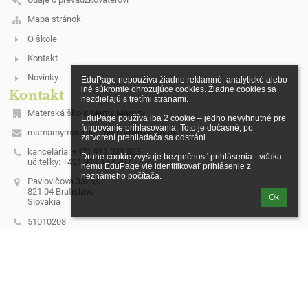
Mapa stránok
O škole
Kontakt
Novinky
EduPage nepoužíva žiadne reklamné, analytické alebo 
iné súkromie ohrozujúce cookies. Žiadne cookies sa 
Kontakt
nezdieľajú s tretími stranami.

Materská škola Mamy Margity
EduPage používa iba 2 cookie – jedno nevyhnutné pre 
fungovanie prihlasovania. Toto je dočasné, po 
msmamymargity@msmamymargity.sk
zatvorení prehliadača sa odstráni.

kancelária: +421 911 033 823
Druhé cookie zvyšuje bezpečnosť prihlásenia - vďaka 
učiteľky: +421 911 173 707
nemu EduPage vie identifikovať prihlásenie z 
neznámeho počítača.
Pavlovičova 3325/3
821 04 Bratislava
Ok
Slovakia
51010208
2120570408
Saleziáni don Bosca - Slovenská provincia
Miletičova 7
821 08 Bratislava
utorok 10 - 12 h