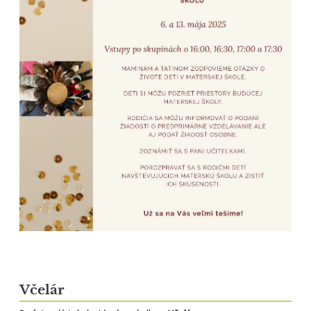
Včelár