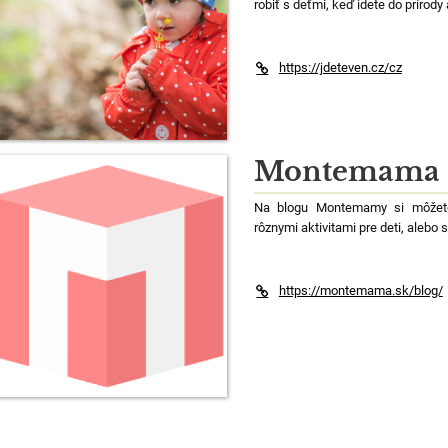
robiť s deťmi, keď idete do prírod
https://jdeteven.cz/cz
Montemama a 
Na blogu Montemamy si môžete 
rôznymi aktivitami pre deti, alebo 
https://montemama.sk/blog/