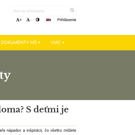
Prihlásenie
+
-
A DOKUMENTY MŠ
VIAC
ty
doma? S deťmi je
eľa nápadov a inšpirácii, čo všetko môžete