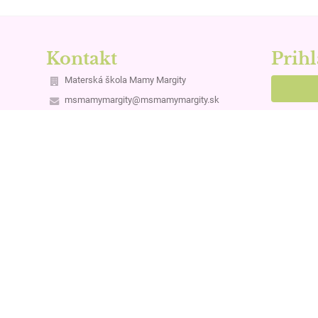
Kontakt
Prihl
Materská škola Mamy Margity
msmamymargity@msmamymargity.sk
Nev
kancelária: +421 911 033 823
učiteľky: +421 911 173 707
Pavlovičova 3325/3
821 04 Bratislava
Slovakia
51010208
2120570408
Saleziáni don Bosca - Slovenská provincia
Miletičova 7
821 08 Bratislava
utorok 10 - 12 h
(je potrebné dohodnúť sa vopred)
riaditel@msmamymargity.sk