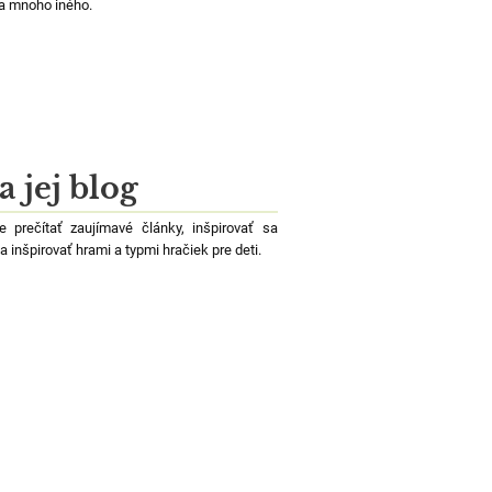
y a mnoho iného.
jej blog
prečítať zaujímavé články, inšpirovať sa
sa inšpirovať hrami a typmi hračiek pre deti.