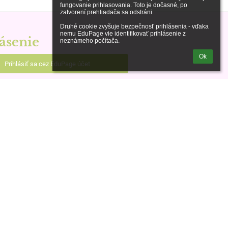
fungovanie prihlasovania. Toto je dočasné, po 
zatvorení prehliadača sa odstráni.

Druhé cookie zvyšuje bezpečnosť prihlásenia - vďaka 
nemu EduPage vie identifikovať prihlásenie z 
ásenie
neznámeho počítača.
Ok
Prihlásiť sa cez EduPage účet
iem prihlasovacie meno alebo heslo