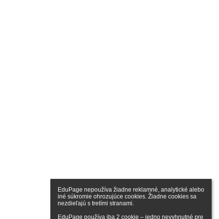
EduPage nepoužíva žiadne reklamné, analytické alebo 
iné súkromie ohrozujúce cookies. Žiadne cookies sa 
nezdieľajú s tretími stranami.

EduPage používa iba 2 cookie – jedno nevyhnutné pre 