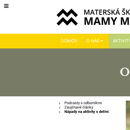
DOMOV
O NÁS
AKTIVIT
O
Odborné
Podcasty s odborníkmi
Zaujímavé články
Nápady na aktivity s deťmi
články
a