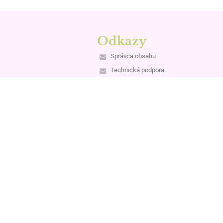
Odkazy
Správca obsahu
Technická podpora
Vyhlásenie o prístupnosti
Právne informácie
Zásady ochrany osobných údajov
Údaje o prevádzkovateľovi
Mapa stránok
O škole
Kontakt
Novinky